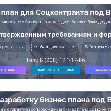
план для Соцконтракта под Ва
ия каждого бизнес-плана, всегда работая с Вами до до
утвержденным требованиям и фо
 предоплаты
100% индивидуально
Работаем с 20
Тел.: 8 (908) 124-17-86
ТЬ В MAX
НАПИСАТЬ В TELEGRAM
ЗАКАЗАТЬ
разработку бизнес плана под 
ы и с гарантией сопровождения бизнес плана до момент