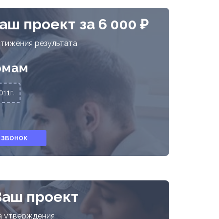
ш проект за 6 000 ₽
стижения результата
рмам
11г.
 ЗВОНОК
Ваш проект
а утверждения